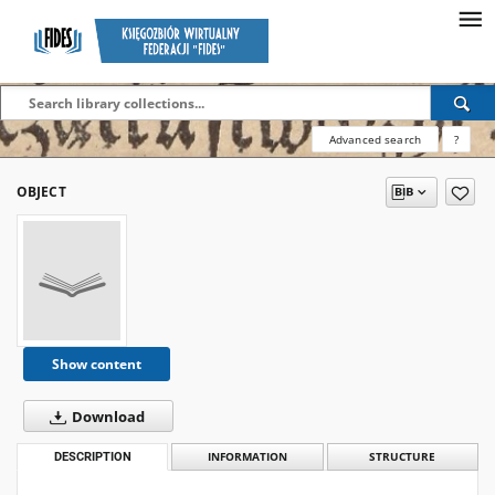
Advanced search
?
OBJECT
Show content
Download
DESCRIPTION
INFORMATION
STRUCTURE