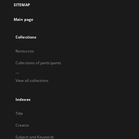
a
SITEMAP
new
tab
Main page
Collections
Resources
Collections of participants
...
View all collections
Indexes
Title
Creator
Subject and Keywords