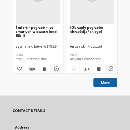
Śmierć – pogrzeb – los
[Obrzędy pogrzebu
Dla
zmarłych w oczach ludzi
chrześcijańskiego]
zez
Biblii
zma
prz
śmi
Szymanek, Edward (1933- )
Jeruzalski, Krzysztof
Lin
2008
2008
200
artykuł z czasopisma
artykuł z czasopisma
art
More
CONTACT DETAILS
Address