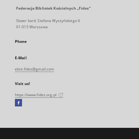
Federacja Bibliotek Kościelnych „Fides”
Skwer kard. Stefana Wyszyńskiego 6
01-015 Warszawa
Phone
E-Mail
ebnt.fides@gmail.com
Visit us!
https://www.fides.org.pl
Facebook
External
link,
will
open
in