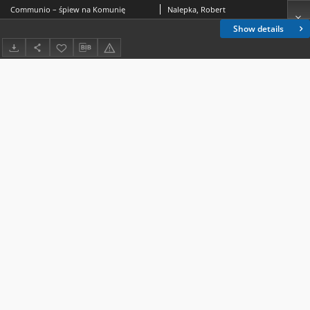
Communio – śpiew na Komunię
Nalepka, Robert
Show details