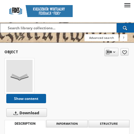
Advanced search
?
OBJECT
Show content
Download
DESCRIPTION
INFORMATION
STRUCTURE