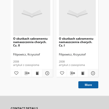
O skutkach sakramentu
O skutkach sakramentu
Prz
namaszczenia chorych.
namaszczenia chorych.
na
Cz. II
Cz. I
Filipowicz, Krzysztof
Filipowicz, Krzysztof
Pus
2008
2008
200
artykuł z czasopisma
artykuł z czasopisma
art
More
CONTACT DETAILS