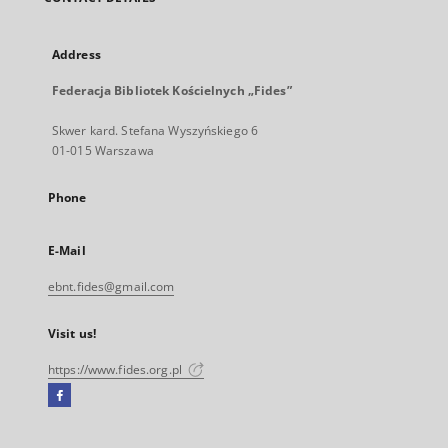
Address
Federacja Bibliotek Kościelnych „Fides”
Skwer kard. Stefana Wyszyńskiego 6
01-015 Warszawa
Phone
E-Mail
ebnt.fides@gmail.com
Visit us!
https://www.fides.org.pl
Facebook
External
link,