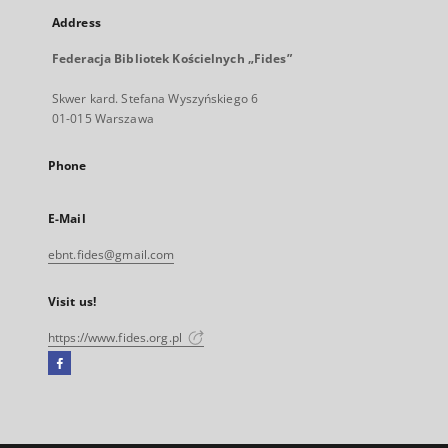
Address
Federacja Bibliotek Kościelnych „Fides”
Skwer kard. Stefana Wyszyńskiego 6
01-015 Warszawa
Phone
E-Mail
ebnt.fides@gmail.com
Visit us!
https://www.fides.org.pl
Facebook
External
link,
will
open