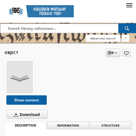
Advanced search
?
OBJECT
Show content
Download
DESCRIPTION
INFORMATION
STRUCTURE