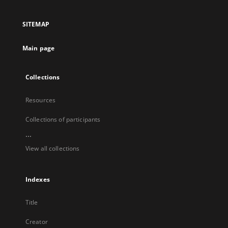
in
a
SITEMAP
new
tab
Main page
Collections
Resources
Collections of participants
...
View all collections
Indexes
Title
Creator