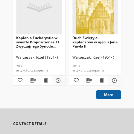
Kapłan a Eucharystia w
Duch Święty a
Słu
świetle Propositiones XI
kapłaństwo w ujęciu Jana
So
Zwyczajnego Synodu
Pawła II
świ
Biskupów
Warzeszak, Józef (1951- )
Warzeszak, Józef (1951- )
Cie
2005
2010
[20
artykuł z czasopisma
artykuł z czasopisma
art
More
CONTACT DETAILS