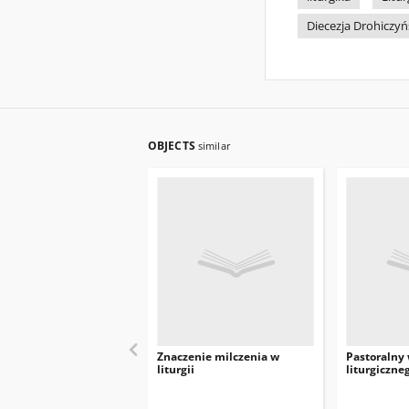
Diecezja Drohiczy
OBJECTS
similar
Znaczenie milczenia w
Pastoralny
liturgii
liturgiczne