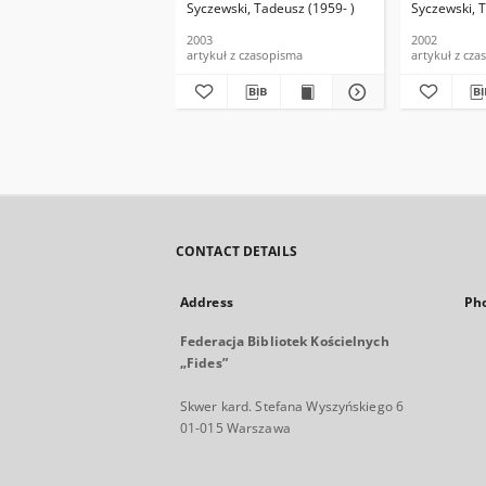
Syczewski, Tadeusz (1959- )
Syczewski, T
2003
2002
artykuł z czasopisma
artykuł z cz
CONTACT DETAILS
Address
Ph
Federacja Bibliotek Kościelnych
„Fides”
Skwer kard. Stefana Wyszyńskiego 6
01-015 Warszawa