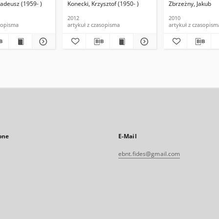
adeusz (1959- )
Konecki, Krzysztof (1950- )
Zbrzeżny, Jakub
2012
2010
asopisma
artykuł z czasopisma
artykuł z czasopism
one
E-Mail
ebnt.fides@gmail.com