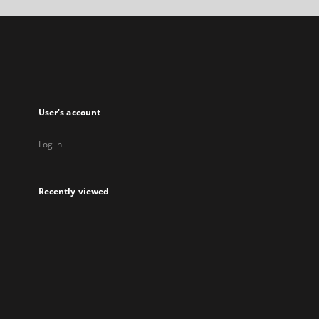
in
a
new
tab
User's account
Log in
Recently viewed