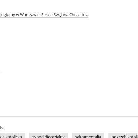
logiczny w Warszawie. Sekcja Św. Jana Chrzciciela
a
s:
gia katolicka
synod diecezjalny
sakramentalia
pogrzeb katoli