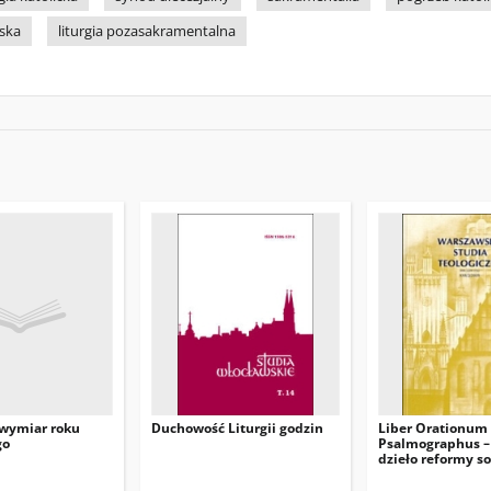
ńska
liturgia pozasakramentalna
 wymiar roku
Duchowość Liturgii godzin
Liber Orationum
go
Psalmographus –
dzieło reformy s