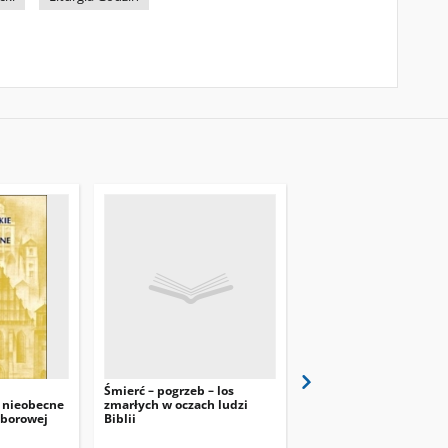
Śmierć – pogrzeb – los
Tabernakulum miejsc
 nieobecne
zmarłych w oczach ludzi
przechowywania
oborowej
Biblii
Najświętszej Eucharyst