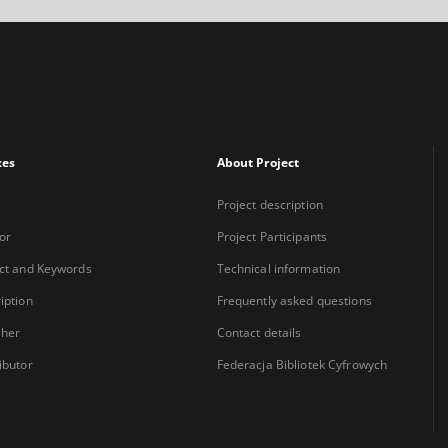
xes
About Project
Project description
or
Project Participants
ct and Keywords
Technical information
iption
Frequently asked questions
sher
Contact details
ibutor
Federacja Bibliotek Cyfrowych