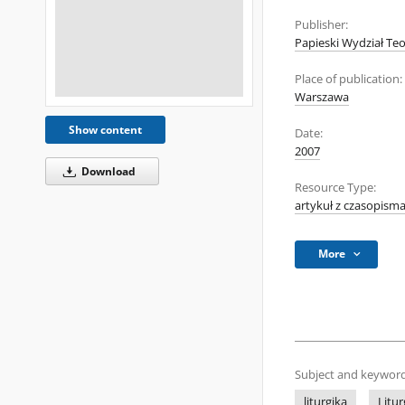
Publisher:
Papieski Wydział Teo
Place of publication:
Warszawa
Show content
Date:
2007
Download
Resource Type:
artykuł z czasopism
More
Subject and keyword
liturgika
Litur