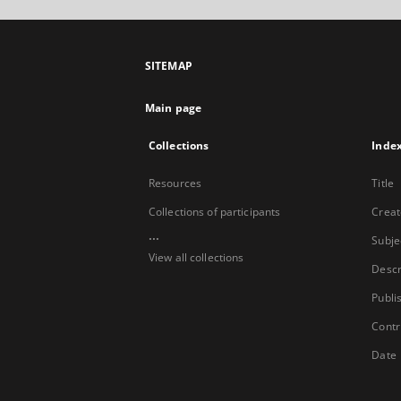
SITEMAP
Main page
Collections
Inde
Resources
Title
Collections of participants
Creat
...
Subje
View all collections
Descr
Publi
Contr
Date