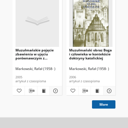
Muzułmańskie pojęcie
Muzułmański obraz Boga
Sp
zbawienia w ujęciu
i człowieka w kontekście
suf
porównawczym z
doktryny katolickiej
doktryną katolicką
Markowski, Rafał (1958- )
Markowski, Rafał (1958- )
Mar
2005
2006
200
artykuł z czasopisma
artykuł z czasopisma
art
More