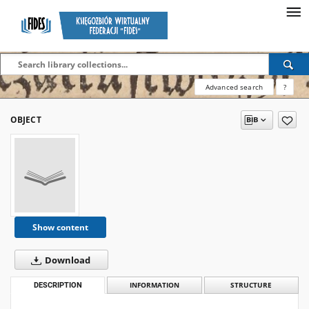
Advanced search
?
OBJECT
Show content
Download
DESCRIPTION
INFORMATION
STRUCTURE