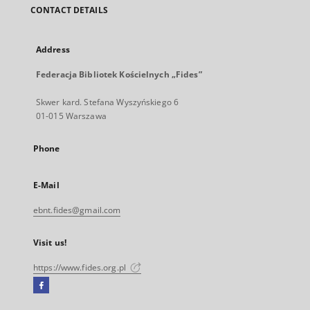
CONTACT DETAILS
Address
Federacja Bibliotek Kościelnych „Fides”
Skwer kard. Stefana Wyszyńskiego 6
01-015 Warszawa
Phone
E-Mail
ebnt.fides@gmail.com
Visit us!
https://www.fides.org.pl
Facebook
External