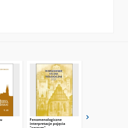
mu
Fenomenologiczne
Turcja - w Europie czy z
interpretacje pojęcia
Europą?
"sacrum"