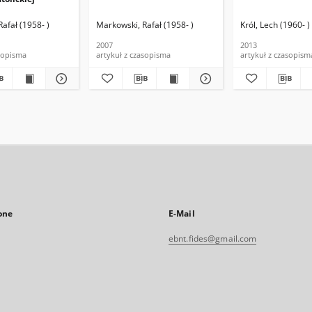
afał (1958- )
Markowski, Rafał (1958- )
Król, Lech (1960- )
2007
2013
asopisma
artykuł z czasopisma
artykuł z czasopism
one
E-Mail
ebnt.fides@gmail.com