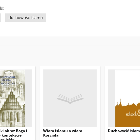
s:
duchowość islamu
i obraz Boga i
Wiara islamu a wiara
Duchowość isla
 kontekście
Kościoła
tolickiej