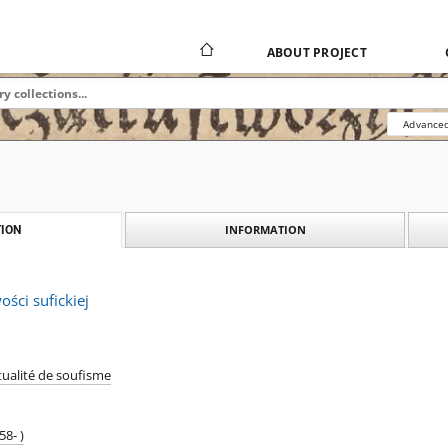
ABOUT PROJECT
Advanced
INFORMATION
ION
ści sufickiej
ritualité de soufisme
58- )