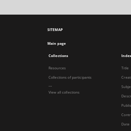
SITEMAP
Main page
Collections
Inde
Resources
Title
Collections of participants
Creat
...
Subje
View all collections
Descr
Publi
Contr
Date