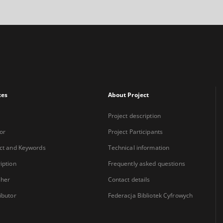
xes
About Project
Project description
or
Project Participants
ct and Keywords
Technical information
iption
Frequently asked questions
sher
Contact details
ibutor
Federacja Bibliotek Cyfrowych