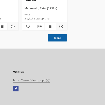
Markowski, Rafał (1958- )
Mazurkiewicz, Piotr (196
2010
2006
a
artykuł z czasopisma
artykuł z czasopisma
More
Visit us!
https://www.fides.org.pl
Facebook
External
link,
will