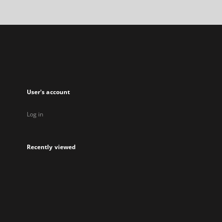
open
in
a
new
tab
User's account
Log in
Recently viewed