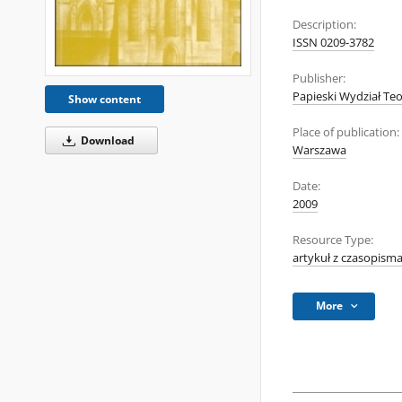
Description:
ISSN 0209-3782
Publisher:
Papieski Wydział Teo
Show content
Place of publication:
Download
Warszawa
Date:
2009
Resource Type:
artykuł z czasopism
More