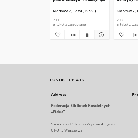
katolicką
Markowski, Rafał (1958- )
Markowski, R
2005
2006
artykuł z czasopisma
artykuł z cz
CONTACT DETAILS
Address
Ph
Federacja Bibliotek Kościelnych
„Fides”
Skwer kard. Stefana Wyszyńskiego 6
01-015 Warszawa