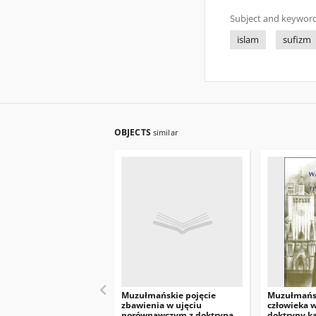
Subject and keyword
islam
sufizm
OBJECTS
similar
Muzułmańskie pojęcie
Muzułmańsk
zbawienia w ujęciu
człowieka w
porównawczym z doktryną
doktryny ka