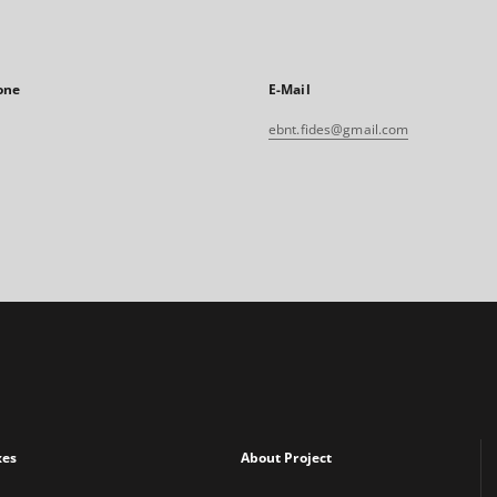
one
E-Mail
ebnt.fides@gmail.com
xes
About Project