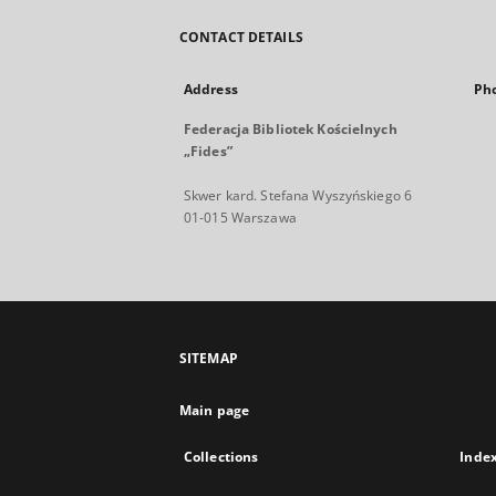
CONTACT DETAILS
Address
Ph
Federacja Bibliotek Kościelnych
„Fides”
Skwer kard. Stefana Wyszyńskiego 6
01-015 Warszawa
SITEMAP
Main page
Collections
Inde