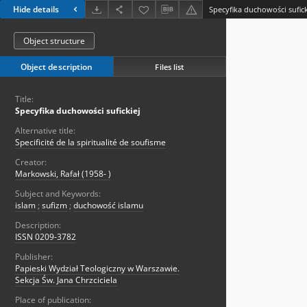
Hide details
Specyfika duchowości sufick
Object structure
Object description
Files list
Title:
Specyfika duchowości sufickiej
Alternative title:
Specificité de la spiritualité de soufisme
Creator:
Markowski, Rafał (1958- )
Subject and Keywords:
islam
;
sufizm
;
duchowość islamu
Description:
ISSN 0209-3782
Publisher:
Papieski Wydział Teologiczny w Warszawie.
Sekcja Św. Jana Chrzciciela
Place of publication: