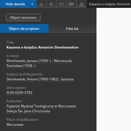
Hide details
Kazania o księdzu Antoni
Object structure
Object description
Files list
Title:
Kazania o księdzu Antonim Słomkowskim
Creator:
Mnichowski, Janusz (1930- )
;
Warzeszak,
Stanisław (1958- )
Subject and Keywords:
Słomkowski, Antoni (1900-1982)
;
kazania
Description:
ISSN 0209-3782
Publisher:
Papieski Wydział Teologiczny w Warszawie.
Sekcja Św. Jana Chrzciciela
Place of publication:
Warszawa