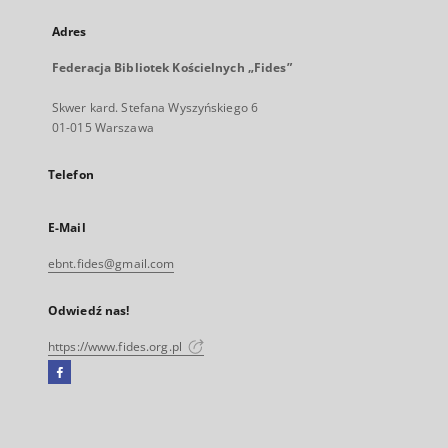
Adres
Federacja Bibliotek Kościelnych „Fides”
Skwer kard. Stefana Wyszyńskiego 6
01-015 Warszawa
Telefon
E-Mail
ebnt.fides@gmail.com
Odwiedź nas!
https://www.fides.org.pl
Facebook
Link
zewnętrzny,
otworzy