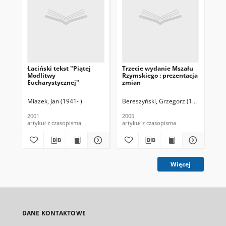
Łaciński tekst "Piątej
Trzecie wydanie Mszału
Tr
Modlitwy
Rzymskiego : prezentacja
Rz
Eucharystycznej"
zmian
Miazek, Jan (1941- )
Bereszyński, Grzegorz (1964-)
Mia
2001
2005
200
artykuł z czasopisma
artykuł z czasopisma
art
Więcej
DANE KONTAKTOWE