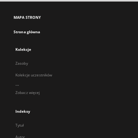
się
w
nowej
MAPA STRONY
karcie
Strona główna
Kolekcje
Zasoby
Kolekcje uczestników
...
Zobacz więcej
Indeksy
Tytuł
Autor