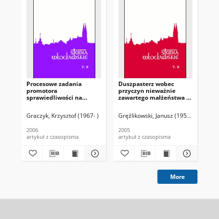
Procesowe zadania
Duszpasterz wobec
Na
promotora
przyczyn nieważnie
sek
sprawiedliwości na
zawartego małżeństwa i
pr
etapie zaskarżenia
kościelnego procesu o
małżeństwa i zawiązania
nieważność małżeństwa :
Graczyk, Krzysztof (1967- )
Gręźlikowski, Janusz (1954- )
Gra
sporu
refleksje prawno-
duszpasterskie
2006
2005
200
artykuł z czasopisma
artykuł z czasopisma
art
More