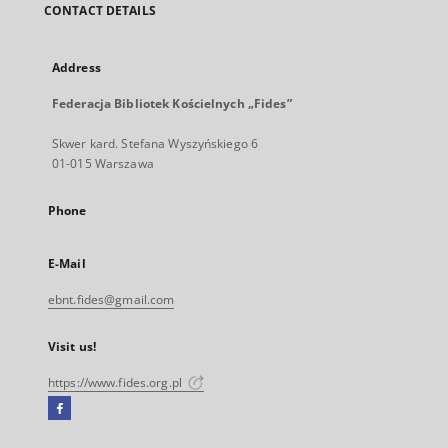
CONTACT DETAILS
Address
Federacja Bibliotek Kościelnych „Fides”
Skwer kard. Stefana Wyszyńskiego 6
01-015 Warszawa
Phone
E-Mail
ebnt.fides@gmail.com
Visit us!
https://www.fides.org.pl
Facebook
External
link,