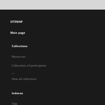
will
open
in
a
SITEMAP
new
tab
Main page
Collections
Resources
Collections of participants
...
View all collections
Indexes
Title