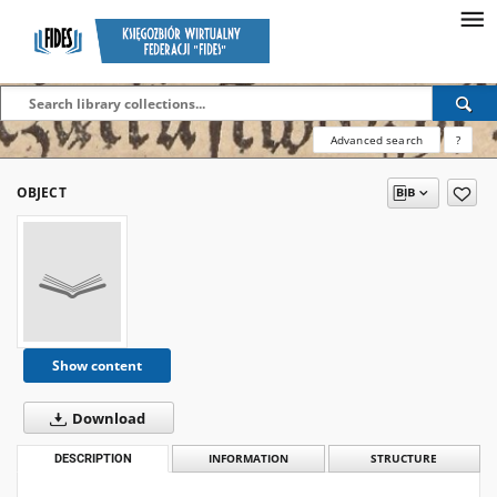
Advanced search
?
OBJECT
Show content
Download
DESCRIPTION
INFORMATION
STRUCTURE