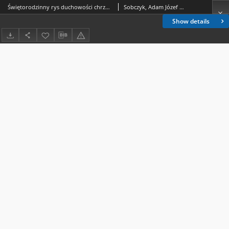
Świętorodzinny rys duchowości chrześcijańskiej według Jana Berthier (1840-1908), założyciela Zgromadzenia Misjonarzy Świętej Rodziny
Sobczyk, Adam Józef (1972- )
Show details