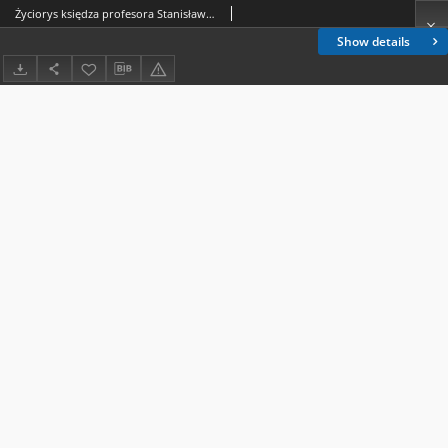
Życiorys księdza profesora Stanisława Librowskiego ..
Show details