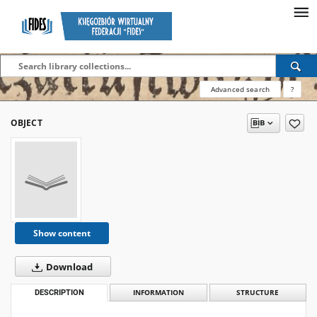
Advanced search
?
OBJECT
Show content
Download
DESCRIPTION
INFORMATION
STRUCTURE