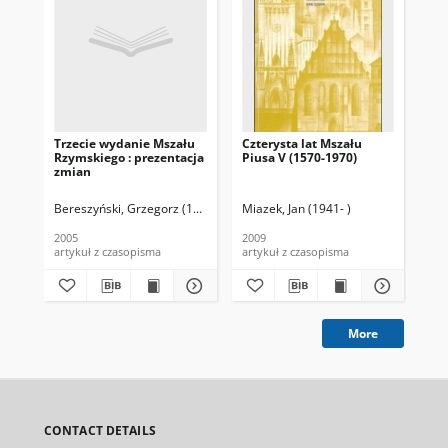
Trzecie wydanie Mszału
Czterysta lat Mszału
Eu
Rzymskiego : prezentacja
Piusa V (1570-1970)
zm
zmian
Bereszyński, Grzegorz (1964-)
Miazek, Jan (1941- )
Kon
2005
2009
200
artykuł z czasopisma
artykuł z czasopisma
art
More
CONTACT DETAILS