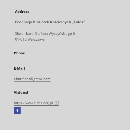
Address
Federacja Bibliotek Kościelnych „Fides”
Skwer kard. Stefana Wyszyńskiego 6
01-015 Warszawa
Phone
E-Mail
ebnt.fides@gmail.com
Visit us!
https://www.fides.org.pl
Facebook
External
link,
will