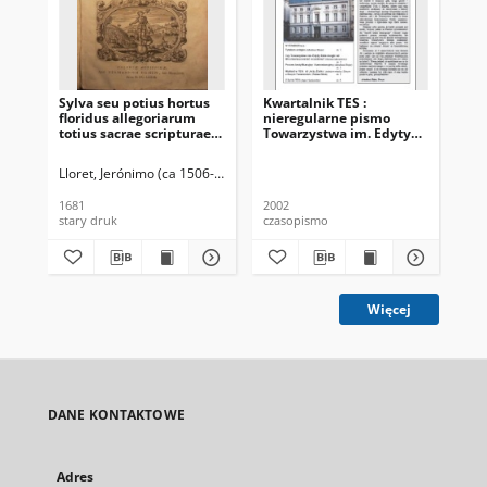
Sylva seu potius hortus
Kwartalnik TES :
Kwa
floridus allegoriarum
nieregularne pismo
To
totius sacrae scripturae.
Towarzystwa im. Edyty
Ste
Mysticos ejus sensus
Stein. 2002, nr 1 (1)
Lloret, Jerónimo (ca 1506-1571)
1681
2002
200
stary druk
czasopismo
cza
Więcej
DANE KONTAKTOWE
Adres