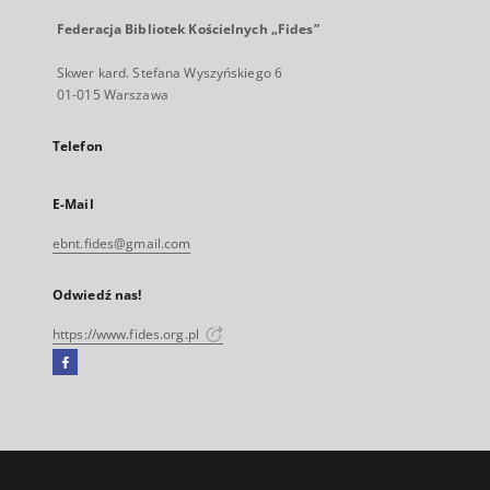
Federacja Bibliotek Kościelnych „Fides”
Skwer kard. Stefana Wyszyńskiego 6
01-015 Warszawa
Telefon
E-Mail
ebnt.fides@gmail.com
Odwiedź nas!
https://www.fides.org.pl
Facebook
Link
zewnętrzny,
otworzy
się
w