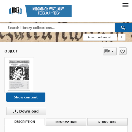
Advanced search
?
OBJECT
Show content
Download
DESCRIPTION
INFORMATION
STRUCTURE