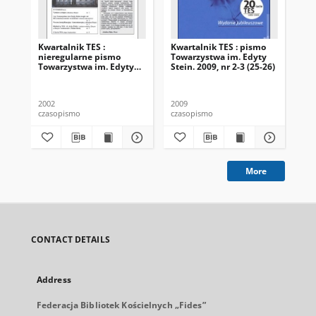
Kwartalnik TES :
Kwartalnik TES : pismo
Kwa
nieregularne pismo
Towarzystwa im. Edyty
To
Towarzystwa im. Edyty
Stein. 2009, nr 2-3 (25-26)
Ste
Stein. 2002, nr 1 (1)
2002
2009
200
czasopismo
czasopismo
cza
More
CONTACT DETAILS
Address
Federacja Bibliotek Kościelnych „Fides”