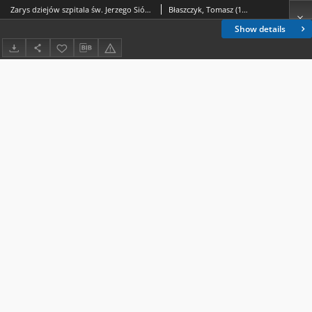
Zarys dziejów szpitala św. Jerzego Sióstr Boromeuszek we Wrocławiu
Błaszczyk, Tomasz (1964- )
Show details