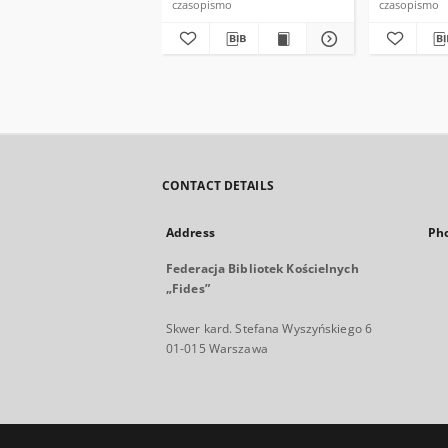
czasopismo
czasopismo
CONTACT DETAILS
Address
Ph
Federacja Bibliotek Kościelnych
„Fides”
Skwer kard. Stefana Wyszyńskiego 6
01-015 Warszawa