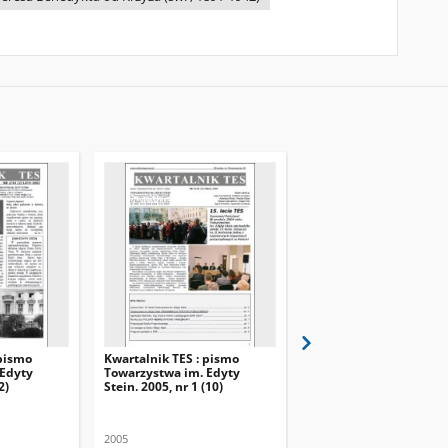
 pismo
Kwartalnik TES : pismo
Kwartalnik TES : pismo
 Edyty
Towarzystwa im. Edyty
Towarzystwa im. Edyty
2)
Stein. 2005, nr 1 (10)
Stein. 2003, nr 5 (5)
2005
2003