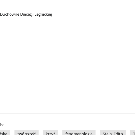
uchowne Diecezji Legnickiej
a
s:
ańska
twórczość
krzyż
fenomenologia
Stein, Edith