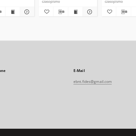
czasopismo
czasopismo
one
E-Mail
ebnt.fides@gmail.com