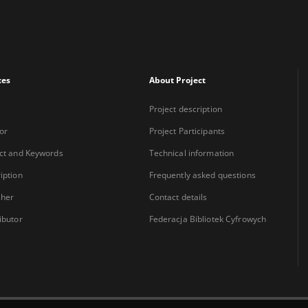
xes
About Project
Project description
or
Project Participants
ct and Keywords
Technical information
iption
Frequently asked questions
sher
Contact details
ibutor
Federacja Bibliotek Cyfrowych