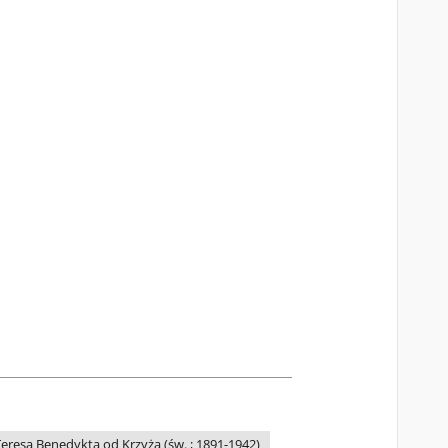
Teresa Benedykta od Krzyża (św. ; 1891-1942)