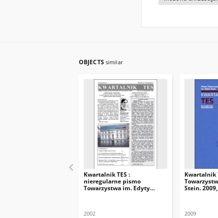
OBJECTS
similar
Kwartalnik TES :
Kwartalnik 
nieregularne pismo
Towarzystw
Towarzystwa im. Edyty
Stein. 2009,
Stein. 2002, nr 1 (1)
2002
2009