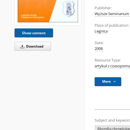
Publisher:
Wyższe Seminarium D
Place of publication:
Legnica
Show content
Date:
Download
2008
Resource Type:
artykuł z czasopism
More
Subject and keyword
filozofia chrześcij