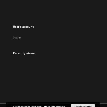
tab
User's account
Log in
Recently viewed
I understand
This page uses 'cookies'.
More information