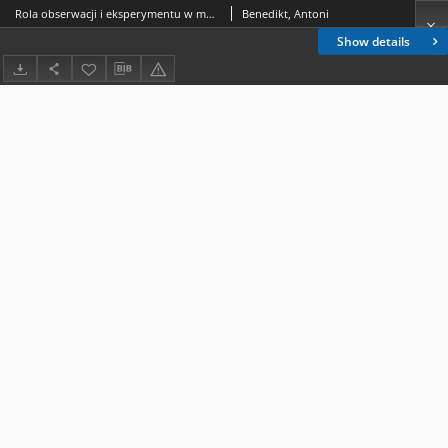
Rola obserwacji i eksperymentu w metodologii nauki Galileusza
Benedikt, Antoni
Show details