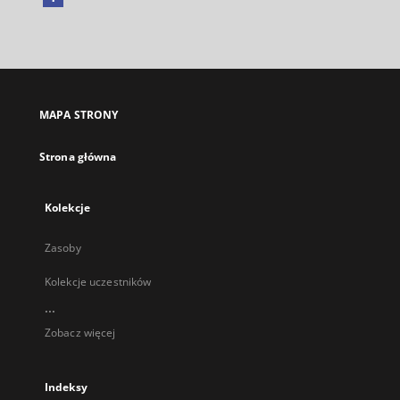
Link
zewnętrzny,
otworzy
się
w
nowej
MAPA STRONY
karcie
Strona główna
Kolekcje
Zasoby
Kolekcje uczestników
...
Zobacz więcej
Indeksy