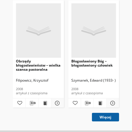
Obrzędy
Błogosławiony Bóg –
Śp
błogosławieństw – wielka
błogosławiony człowiek
szansa pastoralna
Filipowicz, Krzysztof
Szymanek, Edward (1933- )
Nal
2008
2008
200
artykuł z czasopisma
artykuł z czasopisma
art
Więcej