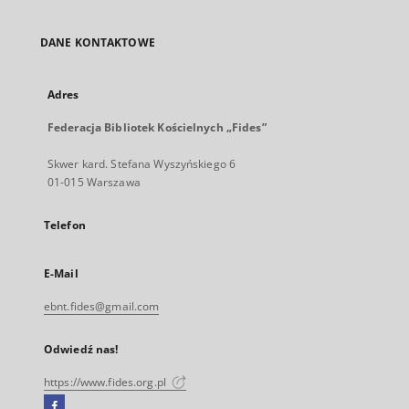
DANE KONTAKTOWE
Adres
Federacja Bibliotek Kościelnych „Fides”
Skwer kard. Stefana Wyszyńskiego 6
01-015 Warszawa
Telefon
E-Mail
ebnt.fides@gmail.com
Odwiedź nas!
https://www.fides.org.pl
Facebook