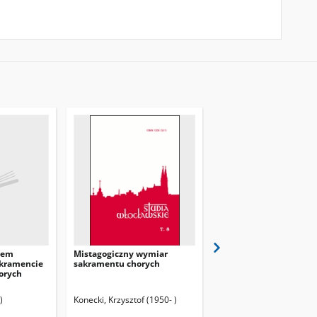
sem
Mistagogiczny wymiar
Doktryna trydencka o
kramencie
sakramentu chorych
sakramencie namaszcz
orych
chorych
)
Konecki, Krzysztof (1950- )
Reroń, Tadeusz (1950- )