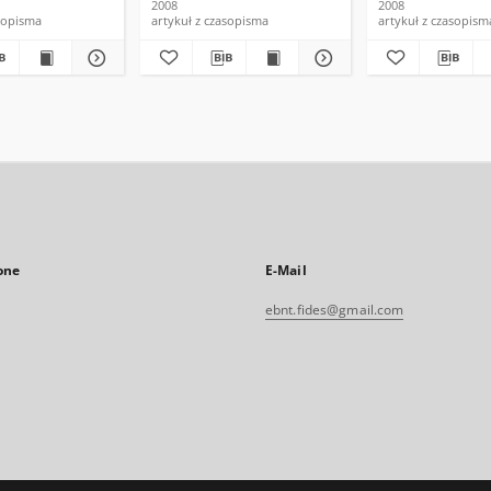
2008
2008
asopisma
artykuł z czasopisma
artykuł z czasopism
one
E-Mail
ebnt.fides@gmail.com