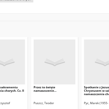
 sakramentu
Przez to święte
Spotkanie z Jezu
a chorych. Cz. II
namaszczenie…
Chrystusem w sa
namaszczenia ch
rzysztof
Puszcz, Teodor
Pyc, Marek (1955- 