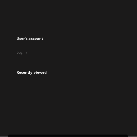
new
tab
User's account
Log in
Recently viewed