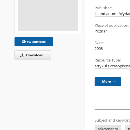
Publisher:
Hlondianum - Wyda
Place of publication:
Poznań
Show content
Date:
2008
Download
Resource Type:
artykuł z czasopism
More
Subject and keyword
sakramenty
n