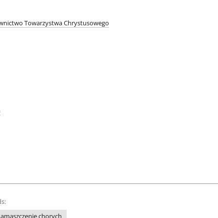
wnictwo Towarzystwa Chrystusowego
a
s:
amaszczenie chorych