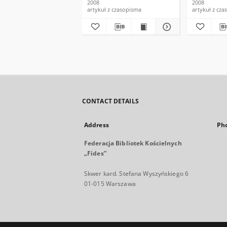
2008
2008
artykuł z czasopisma
artykuł z cz
CONTACT DETAILS
Address
Ph
Federacja Bibliotek Kościelnych
„Fides”
Skwer kard. Stefana Wyszyńskiego 6
01-015 Warszawa