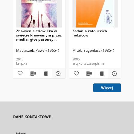
Zbawienie człowieka w
Zadania katolickich
As
świecie kreowanym przez
rodziców
wy
media : głos pasterzy
rod
Kościoła Katolickiego w
Polsce
Maciaszek, Paweł (1965- )
Mitek, Eugeniusz (1935- )
Kuł
2013
2006
200
książka
artykuł z czasopisma
art
Więcej
DANE KONTAKTOWE
Adres