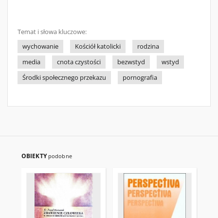
Temat i słowa kluczowe:
wychowanie
Kościół katolicki
rodzina
media
cnota czystości
bezwstyd
wstyd
Środki społecznego przekazu
pornografia
OBIEKTY
podobne