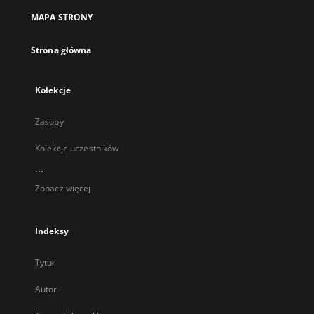
nowej
MAPA STRONY
karcie
Strona główna
Kolekcje
Zasoby
Kolekcje uczestników
...
Zobacz więcej
Indeksy
Tytuł
Autor