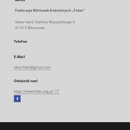
Federacja Bibliotek Kościelnych „Fides”
Skwer kard. Stefana Wyszyńskiego 6
01-015 Warszawa
Telefon
E-Mail
ebnt.fides@gmail.com
Odwiedź nas!
https://www.fides.org.pl
Facebook
Link
zewnętrzny,
otworzy
się
w