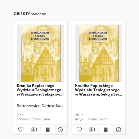
OBIEKTY
podobne
Kronika Papieskiego
Kronika Papieskiego
Kr
Wydziału Teologicznego
Wydziału Teologicznego
Wy
w Warszawie, Sekcja św.
w Warszawie, Sekcja Św.
w W
Jana Chrzciciela : za rok
Jana Chrzciciela : za rok
Jan
akademicki 2008/2009
akademicki 2009/2010
ak
Bartoszewicz, Dariusz Kazimierz (1970- ). Oprac.
2009
2010
200
artykuł z czasopisma
artykuł z czasopisma
art