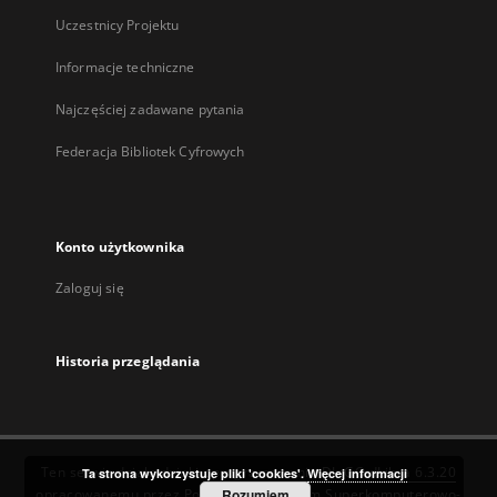
Uczestnicy Projektu
Informacje techniczne
Najczęściej zadawane pytania
Federacja Bibliotek Cyfrowych
Konto użytkownika
Zaloguj się
Historia przeglądania
Ten serwis działa dzięki oprogramowaniu
DInGO dLibra 6.3.20
Ta strona wykorzystuje pliki 'cookies'.
Więcej informacji
opracowanemu przez
Poznańskie Centrum Superkomputerowo-
Rozumiem