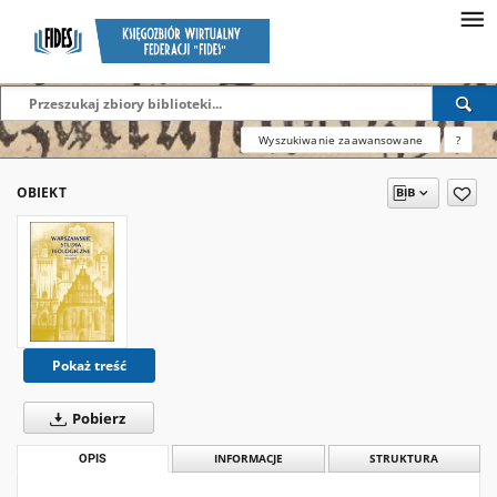
Wyszukiwanie zaawansowane
?
OBIEKT
Pokaż treść
Pobierz
OPIS
INFORMACJE
STRUKTURA