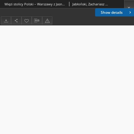
Więzi stolicy Polski – Warszawy z Jasną Górą pielgrzymkami znaczone (1918-1939)
Jabłoński, Zachariasz S. (1940- )
Show details