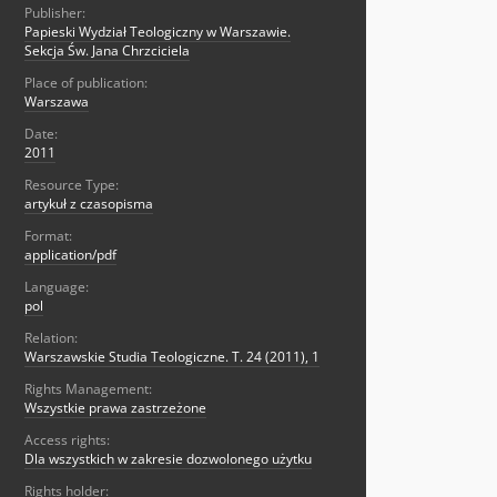
Publisher:
Papieski Wydział Teologiczny w Warszawie.
Sekcja Św. Jana Chrzciciela
Place of publication:
Warszawa
Date:
2011
Resource Type:
artykuł z czasopisma
Format:
application/pdf
Language:
pol
Relation:
Warszawskie Studia Teologiczne. T. 24 (2011), 1
Rights Management:
Wszystkie prawa zastrzeżone
Access rights:
Dla wszystkich w zakresie dozwolonego użytku
Rights holder: