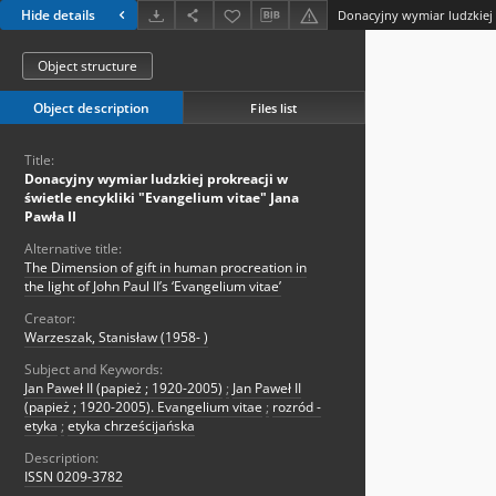
Hide details
Object structure
Object description
Files list
Title:
Donacyjny wymiar ludzkiej prokreacji w
świetle encykliki "Evangelium vitae" Jana
Pawła II
Alternative title:
The Dimension of gift in human procreation in
the light of John Paul II’s ‘Evangelium vitae’
Creator:
Warzeszak, Stanisław (1958- )
Subject and Keywords:
Jan Paweł II (papież ; 1920-2005)
;
Jan Paweł II
(papież ; 1920-2005). Evangelium vitae
;
rozród -
etyka
;
etyka chrześcijańska
Description:
ISSN 0209-3782