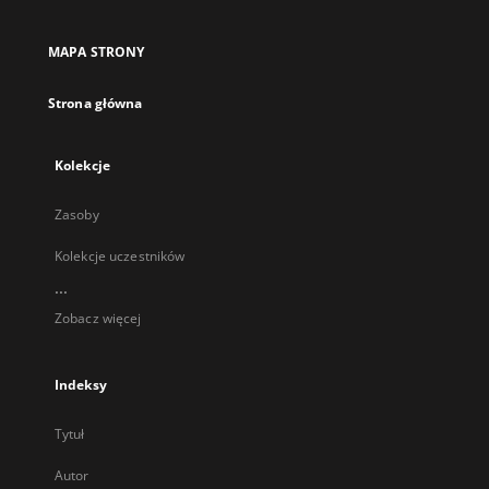
w
nowej
MAPA STRONY
karcie
Strona główna
Kolekcje
Zasoby
Kolekcje uczestników
...
Zobacz więcej
Indeksy
Tytuł
Autor