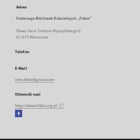
Adres
Federacja Bibliotek Kościelnych „Fides”
Skwer kard. Stefana Wyszyńskiego 6
01-015 Warszawa
Telefon
E-Mail
ebnt.fides@gmail.com
Odwiedź nas!
https://www.fides.org.pl
Facebook
Link
zewnętrzny,
otworzy
się