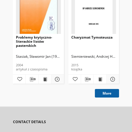
Problemy krytyczno-
Charyzmat Tymoteusza
Św.
literackie listów
Na
pasterskich
Stasiak, Sławomir Jan (1965- )
Siemieniewski, Andrzej Henryk (1957-
Teo
2004
2015
193
artykuł z czasopisma
książka
ksi
More
CONTACT DETAILS