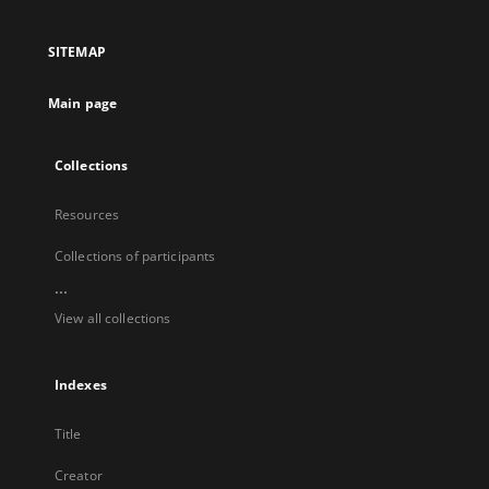
in
a
SITEMAP
new
tab
Main page
Collections
Resources
Collections of participants
...
View all collections
Indexes
Title
Creator