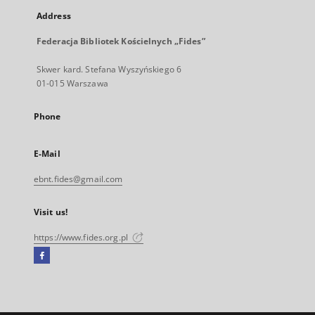
Address
Federacja Bibliotek Kościelnych „Fides”
Skwer kard. Stefana Wyszyńskiego 6
01-015 Warszawa
Phone
E-Mail
ebnt.fides@gmail.com
Visit us!
https://www.fides.org.pl
Facebook
External
link,
will
open