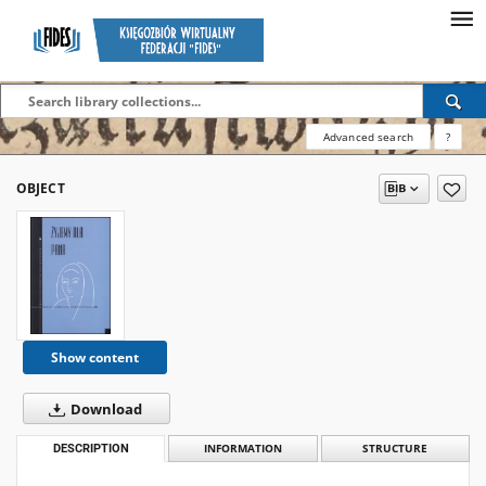
Advanced search
?
OBJECT
Show content
Download
DESCRIPTION
INFORMATION
STRUCTURE