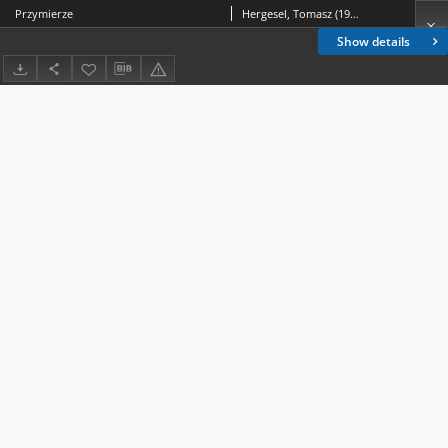
Przymierze
Hergesel, Tomasz (1943- )
Show details