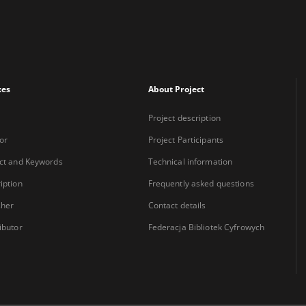
xes
About Project
Project description
or
Project Participants
ct and Keywords
Technical information
iption
Frequently asked questions
sher
Contact details
ibutor
Federacja Bibliotek Cyfrowych