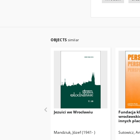
OBJECTS
similar
Jezuici we Wrocławiu
Fundacja kl
wrocławskic
innych pla
zakonu fra
ziemiach p
Mandziuk, Józef (1941- )
Sutowicz, A