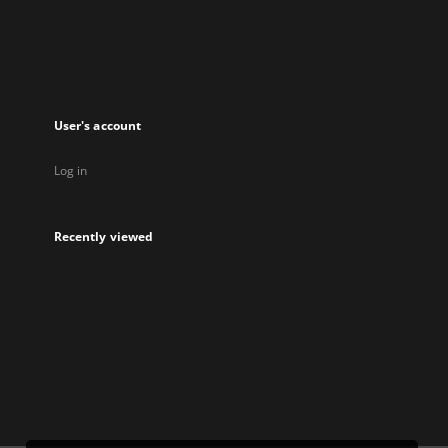
new
tab
User's account
Log in
Recently viewed