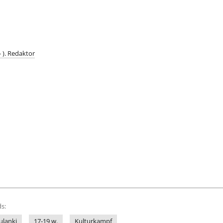
- ). Redaktor
s:
ulanki
17-19 w.
Kulturkampf