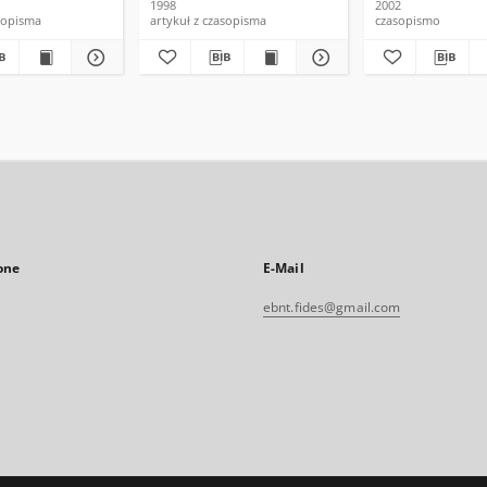
1998
2002
asopisma
artykuł z czasopisma
czasopismo
one
E-Mail
ebnt.fides@gmail.com