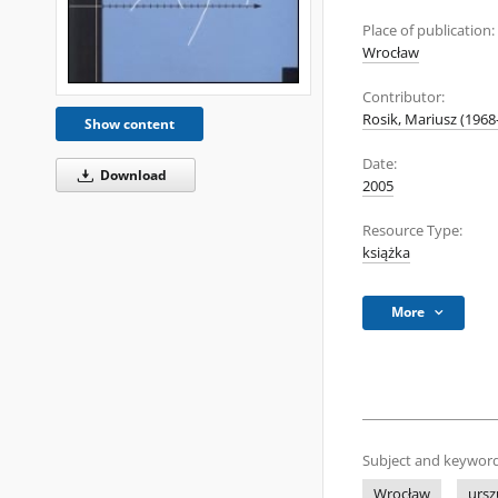
Place of publication:
Wrocław
Contributor:
Rosik, Mariusz (1968
Show content
Date:
Download
2005
Resource Type:
książka
More
Subject and keyword
Wrocław
ursz