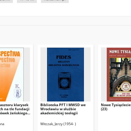
asztoru klarysek
Biblioteka PFT I MWSD we
Nowe Tysiąclecie.
h na tle fundacji
Wrocławiu w służbie
(23)
cówek żeńskiego
akademickiej teologii
nciszkańskiego na
olskich
nna
Witczak, Jerzy (1954- )