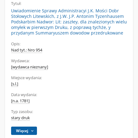
Tytuł:
Uwiadomienie Sprawy Administracyi J.K. Mości Dobr
Stołowych Litewskich, z J.W. J.P. Antonim Tyzenhausem
Podskarbim Nadwor: Lit: zaszłey, dla znalezionych wielu
omyłek w pierwszym Druku, z poprawą tychże, y
przydanym Summaryuszem dowodow przedrukowane
Opis:
Nad tyt.: Nro 954
Wydawca:
[wydawca nieznany]
Miejsce wydania:
[s.l.]
Data wydania:
[n.a. 1781]
Typ zasobu:
stary druk
Więcej