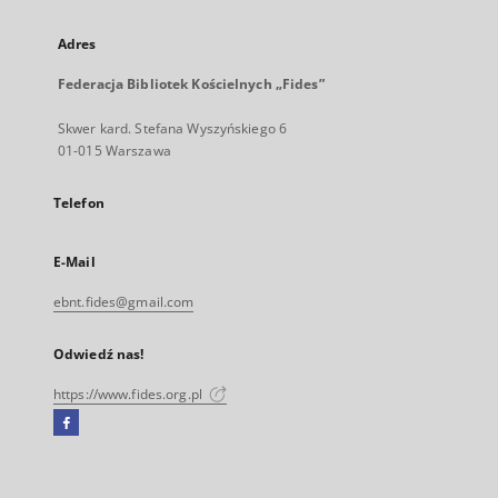
Adres
Federacja Bibliotek Kościelnych „Fides”
Skwer kard. Stefana Wyszyńskiego 6
01-015 Warszawa
Telefon
E-Mail
ebnt.fides@gmail.com
Odwiedź nas!
https://www.fides.org.pl
Facebook
Link
zewnętrzny,
otworzy