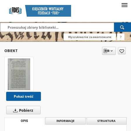
Wyszukiwanie zaawansowane
?
OBIEKT
Pokaż treść
Pobierz
OPIS
INFORMACJE
STRUKTURA