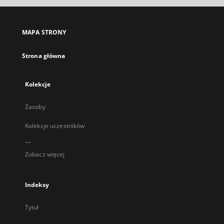
się
w
nowej
MAPA STRONY
karcie
Strona główna
Kolekcje
Zasoby
Kolekcje uczestników
...
Zobacz więcej
Indeksy
Tytuł