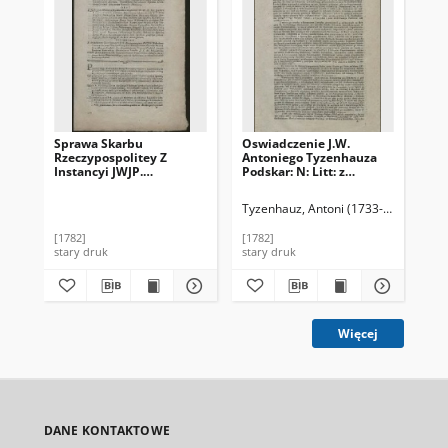
Sprawa Skarbu
Oswiadczenie J.W.
Or
Rzeczypospolitey Z
Antoniego Tyzenhauza
Rz
Instancyi JWJP.
Podskar: N: Litt: z
Ko
Eustachiego
okoliczności niżej
Pr
Chrapowickiego,
wyrażonych pochodzące
Wi
Tyzenhauz, Antoni (1733-1785)
Pol
Instygatora W. Xstwa
w następuiącey opisane
Te
Litewskiego. Z JWJP:
osnowie
Po
[1782]
[1782]
176
Antonim Tyzenhauzem,
Ko
stary druk
stary druk
sta
Podskarbim Nadwornym
Ord
W. X. Litewsk: [...]
Dn
Mie
Pań
Pr
pr
Więcej
nin
po
DANE KONTAKTOWE