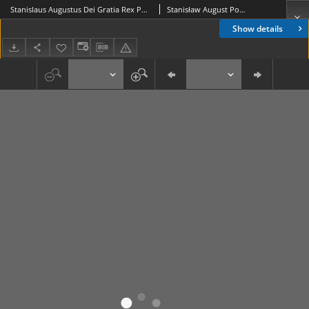
Stanislaus Augustus Dei Gratia Rex Poloniae Magnus Dux Lithvaniae, Russiae, Prussiae, Masoviae [...]. [Inc.:] Vobis Generosis, Nobilibus, et cujusvis conditionis hominibus
Stanisław August Poniatowski (król Polski ; 1732-1798)
Show details