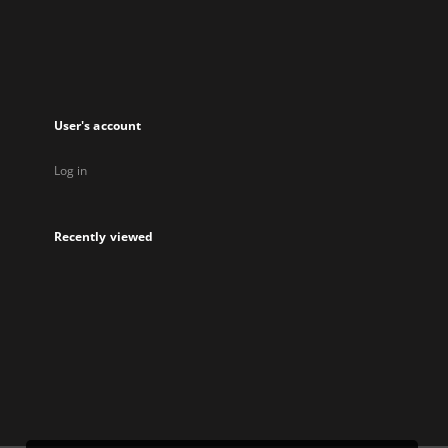
new
tab
User's account
Log in
Recently viewed