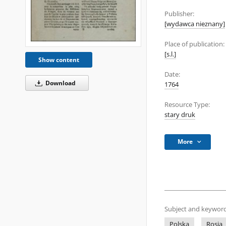
Publisher:
[wydawca nieznany]
Place of publication:
[s.l.]
Show content
Date:
Download
1764
Resource Type:
stary druk
More
Subject and keyword
Polska
Rosja