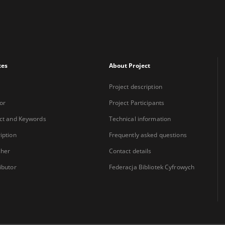
xes
About Project
Project description
or
Project Participants
ct and Keywords
Technical information
iption
Frequently asked questions
sher
Contact details
ibutor
Federacja Bibliotek Cyfrowych