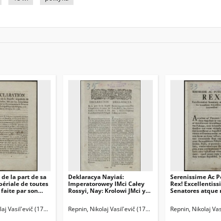
 de la part de sa
Deklaracya Nayiaś:
Serenissime Ac P
ériale de toutes
Imperatorowey IMci Całey
Rex! Excellentiss
 faite par son
Rossyi, Nay: Krolowi JMci y
Senatores atque
r Extraordinaire
Rzeczy-Pospolitey Polskiey
Serenissimae Rei
entiaire le Prince
uczyniona = Declaration De
Polonae honorati
laj Vasil'evič (1734-1801)
Repnin, Nikolaj Vasil'evič (1734-1801)
Repnin, Nikolaj Va
Panin, Nikita Iva
à la République
la part de Sa Majestè
 confederée à la
L'Impératrice de toutes les