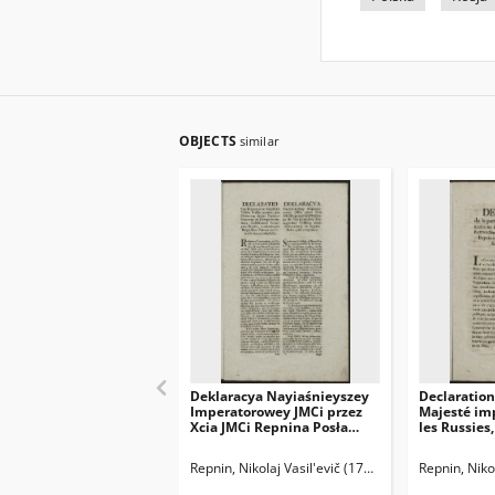
OBJECTS
similar
Deklaracya Nayiaśnieyszey
Declaration
Imperatorowey JMCi przez
Majesté imp
Xcia JMCi Repnina Posła
les Russies,
Wielkiego do
Ambassadeu
Nayiaśnieyszey
et Plénipot
Repnin, Nikolaj Vasil'evič (1734-1801)
Repnin, Niko
Rzeczypospolitey Polskiey
de Repnin 
zkonfederowaney na Seymie
de Pologne,