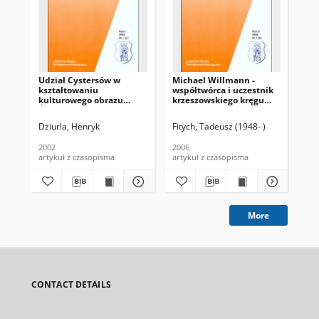
Udział Cystersów w
Michael Willmann -
Syt
kształtowaniu
współtwórca i uczestnik
bi
kulturowego obrazu
krzeszowskiego kręgu
lat
Śląska czasów
religijno-kulturowej
nowożytnych
wymiany darów
Dziurla, Henryk
Fitych, Tadeusz (1948- )
Kog
2002
2006
200
artykuł z czasopisma
artykuł z czasopisma
ksi
More
CONTACT DETAILS