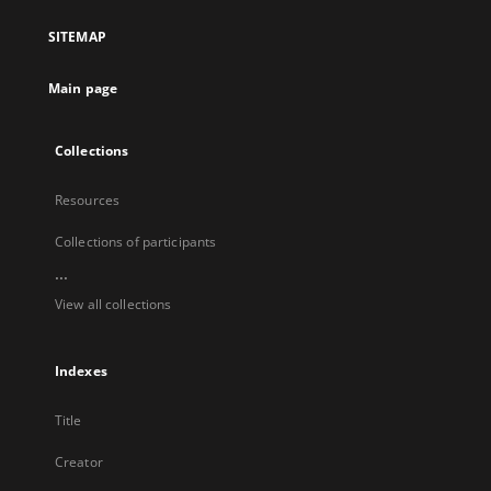
a
SITEMAP
new
tab
Main page
Collections
Resources
Collections of participants
...
View all collections
Indexes
Title
Creator