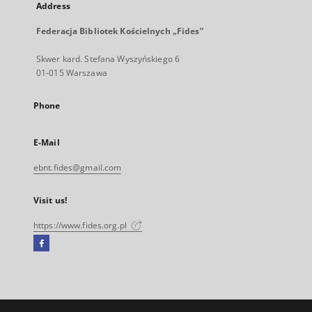
Address
Federacja Bibliotek Kościelnych „Fides”
Skwer kard. Stefana Wyszyńskiego 6
01-015 Warszawa
Phone
E-Mail
ebnt.fides@gmail.com
Visit us!
https://www.fides.org.pl
Facebook
External
link,
will
open
in