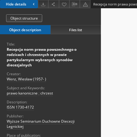
Hide details
Object structure
Object description
Files list
Title:
Recepcja norm prawa powszechnego o
rodzicach i chrzestnych w prawie
partykularnym wybranych synodów
diecezjalnych
Creator:
Wenz, Wiesław (1957- )
Subject and Keywords:
prawo kanoniczne
;
chrzest
Description:
ISSN 1730-4172
Publisher:
Wyższe Seminarium Duchowne Diecezji
Legnickiej
Place of publication: