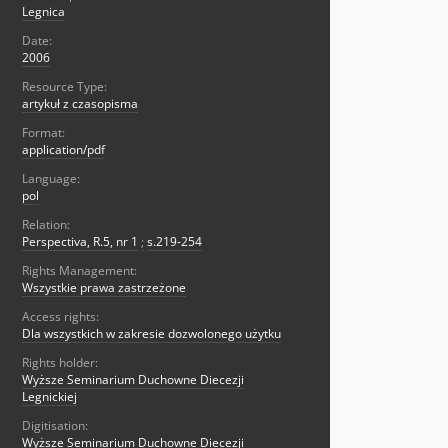
Legnica
Date:
2006
Resource Type:
artykuł z czasopisma
Format:
application/pdf
Language:
pol
Relation:
Perspectiva, R.5, nr 1
;
s.219-254
Rights Management:
Wszystkie prawa zastrzeżone
Access rights:
Dla wszystkich w zakresie dozwolonego użytku
Rights holder:
Wyższe Seminarium Duchowne Diecezji
Legnickiej
Digitisation:
Wyższe Seminarium Duchowne Diecezji