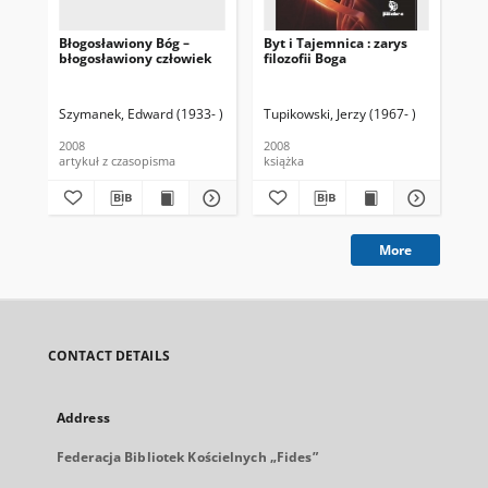
Błogosławiony Bóg –
Byt i Tajemnica : zarys
Gab
błogosławiony człowiek
filozofii Boga
egz
spo
ist
Szymanek, Edward (1933- )
Tupikowski, Jerzy (1967- )
War
2008
2008
200
artykuł z czasopisma
książka
art
More
CONTACT DETAILS
Address
Federacja Bibliotek Kościelnych „Fides”