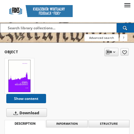
Advanced search
?
OBJECT
Show content
Download
DESCRIPTION
INFORMATION
STRUCTURE