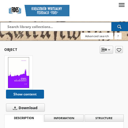
Advanced search
?
OBJECT
Show content
Download
DESCRIPTION
INFORMATION
STRUCTURE