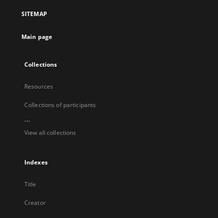
a
SITEMAP
new
tab
Main page
Collections
Resources
Collections of participants
...
View all collections
Indexes
Title
Creator