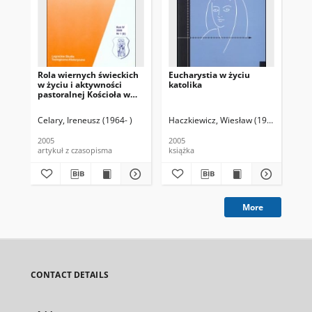
Rola wiernych świeckich
Eucharystia w życiu
Taj
w życiu i aktywności
katolika
3
pastoralnej Kościoła w
ujęciu instrukcji
"Redemptionis
Celary, Ireneusz (1964- )
Haczkiewicz, Wiesław (1949- )
Rosik,
Pio
sacramentum"
2005
2005
189
artykuł z czasopisma
książka
ksi
More
CONTACT DETAILS