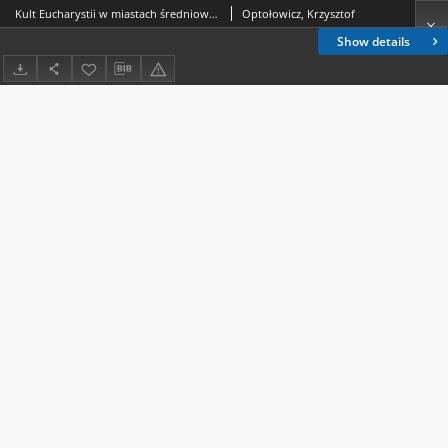
Kult Eucharystii w miastach średniowiecznych na przykładzie miast lokacyjnych Kujaw i ziemi dobrzyńskiej (XIII–XV w.)
Optołowicz, Krzysztof
Show details