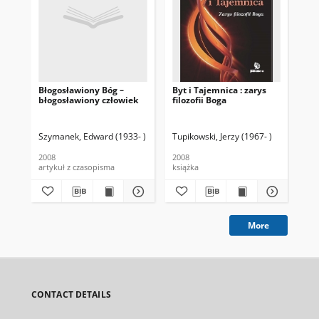
Błogosławiony Bóg –
Byt i Tajemnica : zarys
Ate
błogosławiony człowiek
filozofii Boga
„n
pr
Szymanek, Edward (1933- )
Tupikowski, Jerzy (1967- )
Dem
2008
2008
200
artykuł z czasopisma
książka
art
More
CONTACT DETAILS