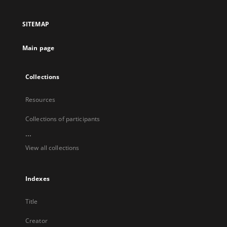
in
a
SITEMAP
new
tab
Main page
Collections
Resources
Collections of participants
...
View all collections
Indexes
Title
Creator