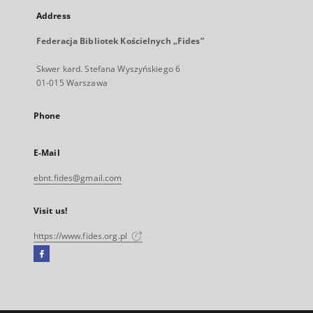
Address
Federacja Bibliotek Kościelnych „Fides”
Skwer kard. Stefana Wyszyńskiego 6
01-015 Warszawa
Phone
E-Mail
ebnt.fides@gmail.com
Visit us!
https://www.fides.org.pl
Facebook
External
link,
will
open