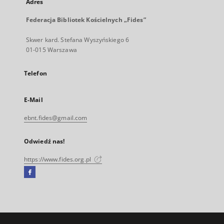
Adres
Federacja Bibliotek Kościelnych „Fides”
Skwer kard. Stefana Wyszyńskiego 6
01-015 Warszawa
Telefon
E-Mail
ebnt.fides@gmail.com
Odwiedź nas!
https://www.fides.org.pl
Facebook
Link
zewnętrzny,
otworzy
się
w