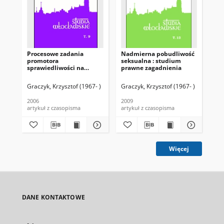
Procesowe zadania
Nadmierna pobudliwość
Wa
promotora
seksualna : studium
cz
sprawiedliwości na
prawne zagadnienia
po
etapie zaskarżenia
za
małżeństwa i zawiązania
Sug
Graczyk, Krzysztof (1967- )
Graczyk, Krzysztof (1967- )
Grę
sporu
du
2006
2009
200
artykuł z czasopisma
artykuł z czasopisma
art
Więcej
DANE KONTAKTOWE