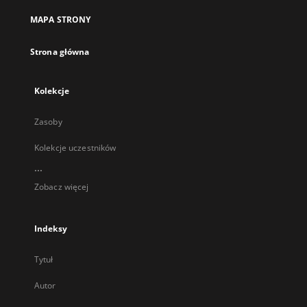
nowej
MAPA STRONY
karcie
Strona główna
Kolekcje
Zasoby
Kolekcje uczestników
...
Zobacz więcej
Indeksy
Tytuł
Autor