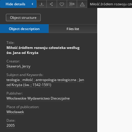
Hide details
Object structure
Object description
Files list
Title:
Miłość źródłem rozwoju człowieka według
św. Jana od Krzyża
Creator:
Skawroń, Jerzy
Subject and Keywords:
teologia
;
miłość
;
antropologia teologiczna
;
Jan
od Krzyża (św. ; 1542-1591)
Publisher:
Włocławskie Wydawnictwo Diecezjalne
Place of publication:
Włocławek
Date:
2005