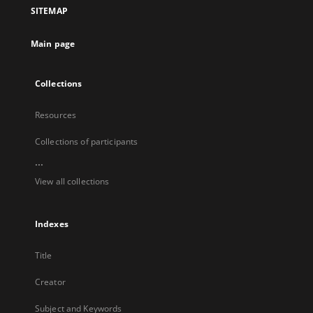
a
SITEMAP
new
tab
Main page
Collections
Resources
Collections of participants
...
View all collections
Indexes
Title
Creator
Subject and Keywords