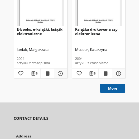
E-books, e-książki, książki
Książka drukowana czy
Ho
elektroniczne
elektroniczna
pod
pra
Kra
Janiak, Małgorzata
Mussur, Katarzyna
Chm
2004
2004
200
artykuł z czasopisma
artykuł z czasopisma
art
More
CONTACT DETAILS
Address