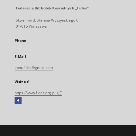
Federacja Bibliotek Kościelnych „Fides”
Skwer kard. Stefana Wyszyńskiego 6
01-015 Warszawa
Phone
E-Mail
ebnt.fides@gmail.com
Visit us!
https://www.fides.org.pl
Facebook
External
link,
will
open
in