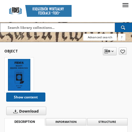
Advanced search
?
OBJECT
Show content
Download
DESCRIPTION
INFORMATION
STRUCTURE