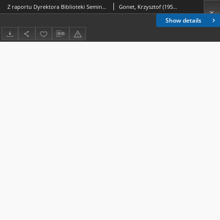
Z raportu Dyrektora Biblioteki Seminaryjnej w Warszawie w sprawie kradzieży map z atlasów z XVII w. dokonanej w bibliotece w dniu 10 września1996 roku
Gonet, Krzysztof (1957- )
Show details