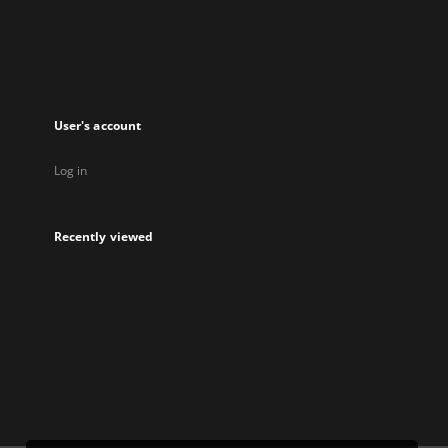
new
tab
User's account
Log in
Recently viewed