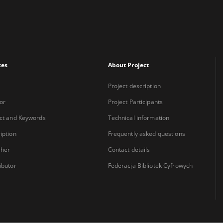
xes
About Project
Project description
or
Project Participants
ct and Keywords
Technical information
iption
Frequently asked questions
sher
Contact details
ibutor
Federacja Bibliotek Cyfrowych