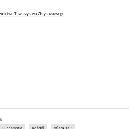
wnictwo Towarzystwa Chrystusowego
a
s:
Eucharystia
Kościół
ofiara (rel.)