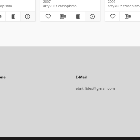
2007
2009
asopisma
artykuł z czasopisma
artykuł z czasopism
one
E-Mail
ebnt.fides@gmail.com