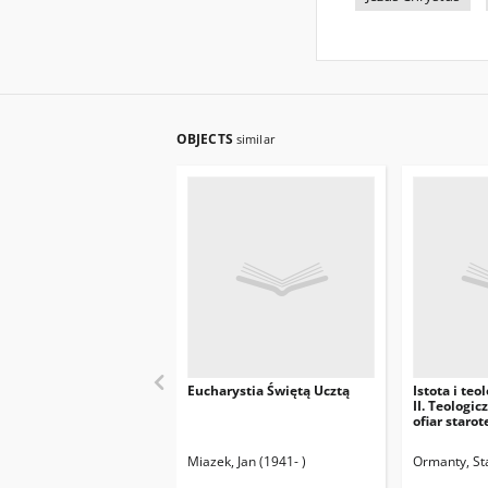
OBJECTS
similar
Eucharystia Świętą Ucztą
Istota i teo
II. Teologi
ofiar staro
Miazek, Jan (1941- )
Ormanty, Sta