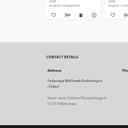
2009
2009
artykuł z czasopisma
artykuł z cz
CONTACT DETAILS
Address
Ph
Federacja Bibliotek Kościelnych
„Fides”
Skwer kard. Stefana Wyszyńskiego 6
01-015 Warszawa