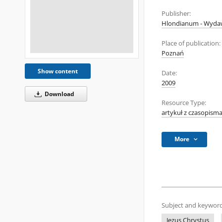
Publisher:
Hlondianum - Wyda
Place of publication:
Poznań
Show content
Date:
2009
Download
Resource Type:
artykuł z czasopism
More
Subject and keyword
Jezus Chrystus