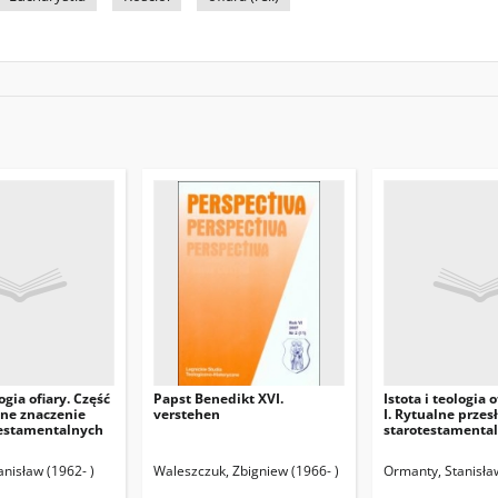
logia ofiary. Część
Papst Benedikt XVI.
Istota i teologia o
czne znaczenie
verstehen
I. Rytualne przes
testamentalnych
starotestamental
nisław (1962- )
Waleszczuk, Zbigniew (1966- )
Ormanty, Stanisław