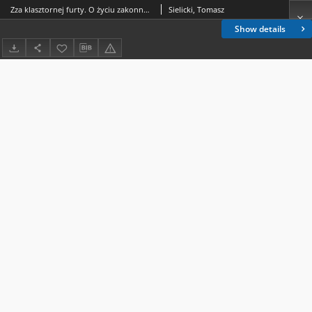
Zza klasztornej furty. O życiu zakonnym dzisiaj z Przełożonym Generalnym Towarzystwa Chrystusowego dla Polonii Zagranicznej, ks. Tomaszem Sielickim, rozmawia ks. Jan Hadalski SChr.
Sielicki, Tomasz
Show details