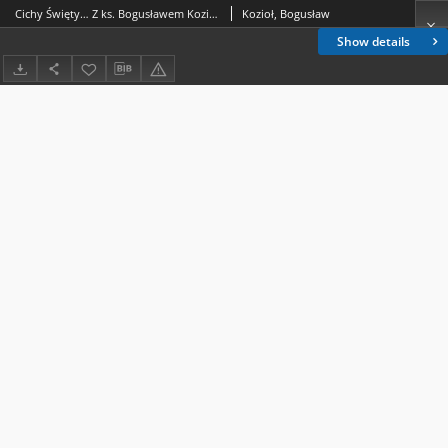
Cichy Święty… Z ks. Bogusławem Koziołem SChr, postulatorem procesu beatyfikacyjnego i kanonizacyjnego ojca Ignacego Posadzego, współzałożyciela Towarzystwa Chrystusowego i założyciela Zgromadzenia Sióstr Misjonarek Chrystusa Króla, rozmawia Elwira Humeniuk.
Kozioł, Bogusław
Show details