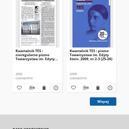
Kwartalnik TES :
Kwartalnik TES : pismo
Kwa
nieregularne pismo
Towarzystwa im. Edyty
To
Towarzystwa im. Edyty
Stein. 2009, nr 2-3 (25-26)
Ste
Stein. 2002, nr 1 (1)
2002
2009
200
czasopismo
czasopismo
cza
Więcej