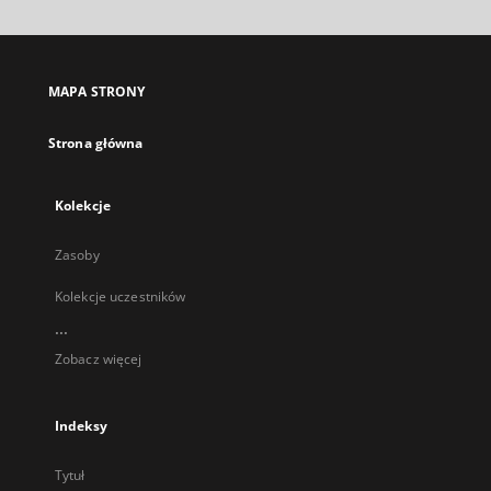
otworzy
się
w
nowej
MAPA STRONY
karcie
Strona główna
Kolekcje
Zasoby
Kolekcje uczestników
...
Zobacz więcej
Indeksy
Tytuł