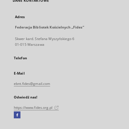
DANE KONTAKTOWE
Adres
Federacja Bibliotek Kościelnych „Fides”
Skwer kard. Stefana Wyszyńskiego 6
01-015 Warszawa
Telefon
E-Mail
ebnt.fides@gmail.com
Odwiedź nas!
https://www.fides.org.pl
Facebook
Link
zewnętrzny,