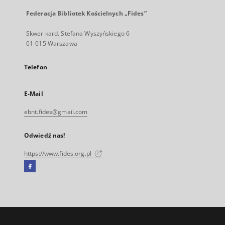
Federacja Bibliotek Kościelnych „Fides”
Skwer kard. Stefana Wyszyńskiego 6
01-015 Warszawa
Telefon
E-Mail
ebnt.fides@gmail.com
Odwiedź nas!
https://www.fides.org.pl
Facebook
Link
zewnętrzny,
otworzy
się
w