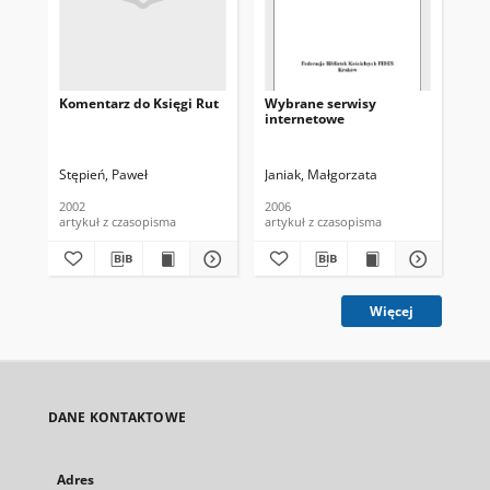
Komentarz do Księgi Rut
Wybrane serwisy
Fid
internetowe
koś
[Re
int
122
Stępień, Paweł
Janiak, Małgorzata
Dul
2002
2006
200
artykuł z czasopisma
artykuł z czasopisma
art
Więcej
DANE KONTAKTOWE
Adres