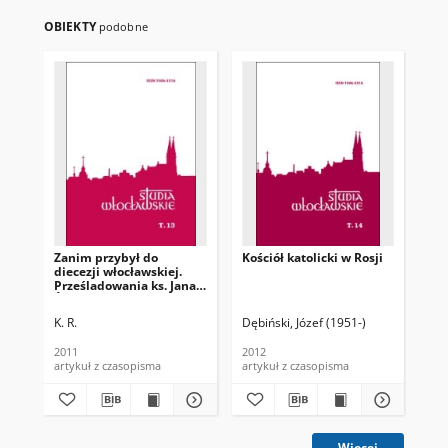
OBIEKTY
podobne
Zanim przybył do
Kościół katolicki w Rosji
Zw
diecezji włocławskiej.
War
Prześladowania ks. Jana
Boż
Świderskiego w Rosji
sowieckiej
K. R.
Dębiński, Józef (1951-)
Bar
2011
2012
200
artykuł z czasopisma
artykuł z czasopisma
art
Więcej