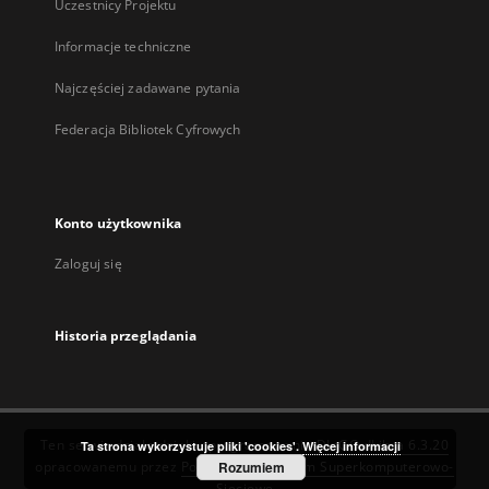
Uczestnicy Projektu
Informacje techniczne
Najczęściej zadawane pytania
Federacja Bibliotek Cyfrowych
Konto użytkownika
Zaloguj się
Historia przeglądania
Ten serwis działa dzięki oprogramowaniu
DInGO dLibra 6.3.20
Ta strona wykorzystuje pliki 'cookies'.
Więcej informacji
opracowanemu przez
Poznańskie Centrum Superkomputerowo-
Rozumiem
Sieciowe