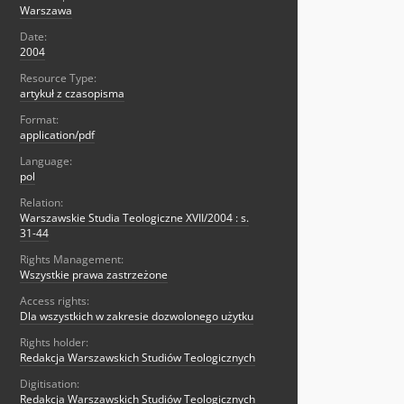
Warszawa
Date:
2004
Resource Type:
artykuł z czasopisma
Format:
application/pdf
Language:
pol
Relation:
Warszawskie Studia Teologiczne XVII/2004 : s.
31-44
Rights Management:
Wszystkie prawa zastrzeżone
Access rights:
Dla wszystkich w zakresie dozwolonego użytku
Rights holder:
Redakcja Warszawskich Studiów Teologicznych
Digitisation:
Redakcja Warszawskich Studiów Teologicznych