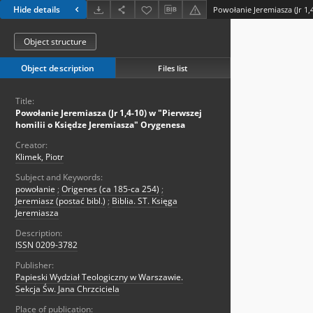
Hide details
Object structure
Object description
Files list
Title:
Powołanie Jeremiasza (Jr 1,4-10) w "Pierwszej
homilii o Księdze Jeremiasza" Orygenesa
Creator:
Klimek, Piotr
Subject and Keywords:
powołanie
;
Origenes (ca 185-ca 254)
;
Jeremiasz (postać bibl.)
;
Biblia. ST. Księga
Jeremiasza
Description:
ISSN 0209-3782
Publisher:
Papieski Wydział Teologiczny w Warszawie.
Sekcja Św. Jana Chrzciciela
Place of publication: